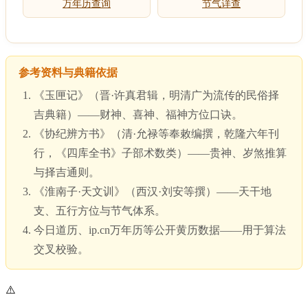
万年历查询
节气详查
参考资料与典籍依据
《玉匣记》（晋·许真君辑，明清广为流传的民俗择
吉典籍）——财神、喜神、福神方位口诀。
《协纪辨方书》（清·允禄等奉敕编撰，乾隆六年刊
行，《四库全书》子部术数类）——贵神、岁煞推算
与择吉通则。
《淮南子·天文训》（西汉·刘安等撰）——天干地
支、五行方位与节气体系。
今日道历、ip.cn万年历等公开黄历数据——用于算法
交叉校验。
⚠️