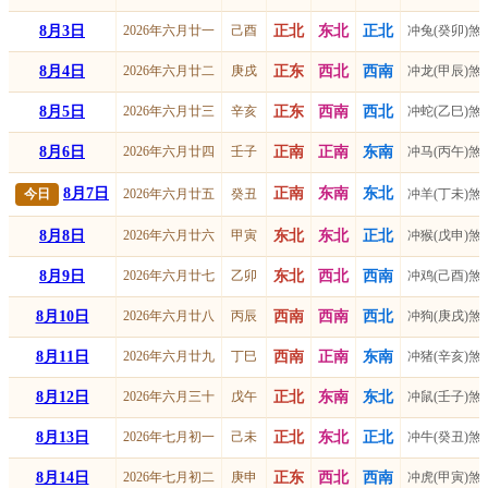
8月3日
2026年六月廿一
己酉
正北
东北
正北
冲兔(癸卯)煞
8月4日
2026年六月廿二
庚戌
正东
西北
西南
冲龙(甲辰)煞
8月5日
2026年六月廿三
辛亥
正东
西南
西北
冲蛇(乙巳)煞
8月6日
2026年六月廿四
壬子
正南
正南
东南
冲马(丙午)煞
8月7日
正南
东南
东北
今日
2026年六月廿五
癸丑
冲羊(丁未)煞
8月8日
2026年六月廿六
甲寅
东北
东北
正北
冲猴(戊申)煞
8月9日
2026年六月廿七
乙卯
东北
西北
西南
冲鸡(己酉)煞
8月10日
2026年六月廿八
丙辰
西南
西南
西北
冲狗(庚戌)煞
8月11日
2026年六月廿九
丁巳
西南
正南
东南
冲猪(辛亥)煞
8月12日
2026年六月三十
戊午
正北
东南
东北
冲鼠(壬子)煞
8月13日
2026年七月初一
己未
正北
东北
正北
冲牛(癸丑)煞
8月14日
2026年七月初二
庚申
正东
西北
西南
冲虎(甲寅)煞