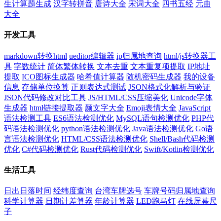
生计算题生成
汉字转拼音
唐诗大全
宋词大全
四书五经
元曲
大全
开发工具
markdown转换html
ueditor编辑器
ip归属地查询
html/js转换器工
具
字数统计
简体繁体转换
文本去重
文本重复项提取
IP地址
提取
ICO图标生成器
哈希值计算器
随机密码生成器
我的设备
信息
存储单位换算
正则表达式测试
JSON格式化解析与验证
JSON代码修改对比工具
JS/HTML/CSS压缩美化
Unicode字体
生成器
html链接提取器
颜文字大全
Emoji表情大全
JavaScript
语法检测工具
ES6语法检测优化
MySQL语句检测优化
PHP代
码语法检测优化
python语法检测优化
Java语法检测优化
Go语
言语法检测优化
HTML/CSS语法检测优化
Shell/Bash代码检测
优化
C#代码检测优化
Rust代码检测优化
Swift/Kotlin检测优化
生活工具
日出日落时间
经纬度查询
台湾车牌选号
车牌号码归属地查询
科学计算器
日期计差算器
年龄计算器
LED跑马灯
在线屏幕尺
子