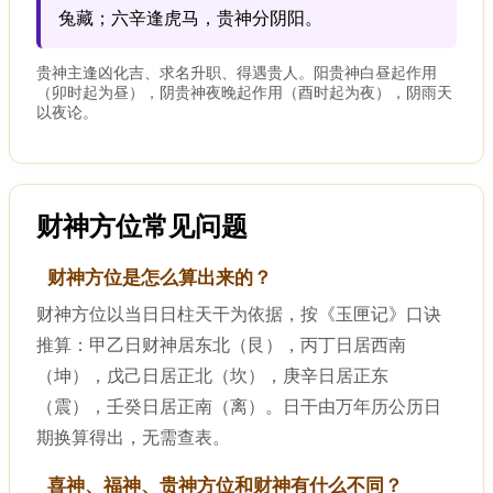
兔藏；六辛逢虎马，贵神分阴阳。
贵神主逢凶化吉、求名升职、得遇贵人。阳贵神白昼起作用
（卯时起为昼），阴贵神夜晚起作用（酉时起为夜），阴雨天
以夜论。
财神方位常见问题
财神方位是怎么算出来的？
财神方位以当日日柱天干为依据，按《玉匣记》口诀
推算：甲乙日财神居东北（艮），丙丁日居西南
（坤），戊己日居正北（坎），庚辛日居正东
（震），壬癸日居正南（离）。日干由万年历公历日
期换算得出，无需查表。
喜神、福神、贵神方位和财神有什么不同？