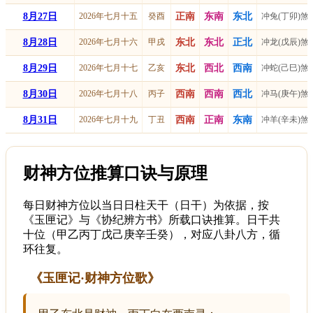
8月27日
2026年七月十五
癸酉
正南
东南
东北
冲兔(丁卯)煞
8月28日
2026年七月十六
甲戌
东北
东北
正北
冲龙(戊辰)煞
8月29日
2026年七月十七
乙亥
东北
西北
西南
冲蛇(己巳)煞
8月30日
2026年七月十八
丙子
西南
西南
西北
冲马(庚午)煞
8月31日
2026年七月十九
丁丑
西南
正南
东南
冲羊(辛未)煞
财神方位推算口诀与原理
每日财神方位以当日日柱天干（日干）为依据，按
《玉匣记》与《协纪辨方书》所载口诀推算。日干共
十位（甲乙丙丁戊己庚辛壬癸），对应八卦八方，循
环往复。
《玉匣记·财神方位歌》