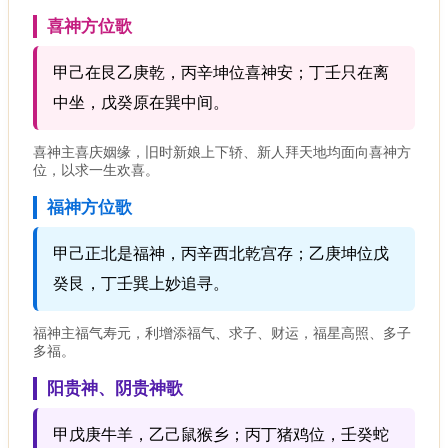
喜神方位歌
甲己在艮乙庚乾，丙辛坤位喜神安；丁壬只在离
中坐，戊癸原在巽中间。
喜神主喜庆姻缘，旧时新娘上下轿、新人拜天地均面向喜神方
位，以求一生欢喜。
福神方位歌
甲己正北是福神，丙辛西北乾宫存；乙庚坤位戊
癸艮，丁壬巽上妙追寻。
福神主福气寿元，利增添福气、求子、财运，福星高照、多子
多福。
阳贵神、阴贵神歌
甲戊庚牛羊，乙己鼠猴乡；丙丁猪鸡位，壬癸蛇