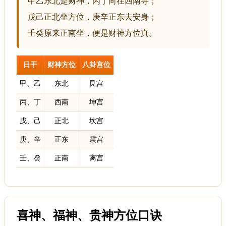
甲乙东北是财神，丙丁向在西南寻；
戊己正北坐方位，庚辛正东去安身；
壬癸原来正南坐，便是财神方位真。
日干
财神方位
八卦宫位
甲、乙
东北
艮宫
丙、丁
西南
坤宫
戊、己
正北
坎宫
庚、辛
正东
震宫
壬、癸
正南
离宫
喜神、福神、贵神方位口诀