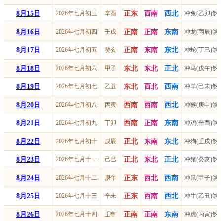
8月15日
2026年七月初三
辛酉
正东
西南
西北
冲兔(乙卯)煞
8月16日
2026年七月初四
壬戌
正南
正南
东南
冲龙(丙辰)煞
8月17日
2026年七月初五
癸亥
正南
东南
东北
冲蛇(丁巳)煞
8月18日
2026年七月初六
甲子
东北
东北
正北
冲马(戊午)煞
8月19日
2026年七月初七
乙丑
东北
西北
西南
冲羊(己未)煞
8月20日
2026年七月初八
丙寅
西南
西南
西北
冲猴(庚申)煞
8月21日
2026年七月初九
丁卯
西南
正南
东南
冲鸡(辛酉)煞
8月22日
2026年七月初十
戊辰
正北
东南
东北
冲狗(壬戌)煞
8月23日
2026年七月十一
己巳
正北
东北
正北
冲猪(癸亥)煞
8月24日
2026年七月十二
庚午
正东
西北
西南
冲鼠(甲子)煞
8月25日
2026年七月十三
辛未
正东
西南
西北
冲牛(乙丑)煞
8月26日
2026年七月十四
壬申
正南
正南
东南
冲虎(丙寅)煞