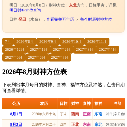
明日（2026年8月8日）财神方位：
东北
方向，日柱甲寅，详见
明日财神方位查询
日柱
癸丑
（水命），
查看完整万年历
＞
每个时辰财神方位
7月
2026年8月
2026年9月
2026年10月
2026年11月
2026年12月
2027年1月
2027年2月
2027年3月
2027年4月
2027年5月
2027年6月
2027年7月
2026年8月财神方位表
下表列出本月每日的财神、喜神、福神方位及冲煞，点击日期
可查看详情。
公历
农历
日柱
财神
喜神
福神
冲煞
8月1日
2026年六月十九
丁未
西南
正南
东南
冲牛(辛丑)煞
8月2日
2026年六月二十
戊申
正北
东南
东北
冲虎(壬寅)煞