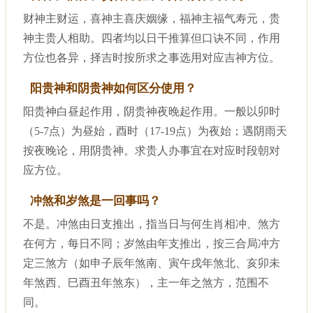
财神主财运，喜神主喜庆姻缘，福神主福气寿元，贵
神主贵人相助。四者均以日干推算但口诀不同，作用
方位也各异，择吉时按所求之事选用对应吉神方位。
阳贵神和阴贵神如何区分使用？
阳贵神白昼起作用，阴贵神夜晚起作用。一般以卯时
（5-7点）为昼始，酉时（17-19点）为夜始；遇阴雨天
按夜晚论，用阴贵神。求贵人办事宜在对应时段朝对
应方位。
冲煞和岁煞是一回事吗？
不是。冲煞由日支推出，指当日与何生肖相冲、煞方
在何方，每日不同；岁煞由年支推出，按三合局冲方
定三煞方（如申子辰年煞南、寅午戌年煞北、亥卯未
年煞西、巳酉丑年煞东），主一年之煞方，范围不
同。