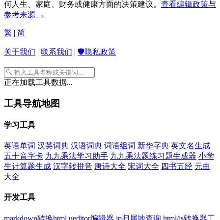
何人生、家庭、财务或健康方面的决策建议。
查看编辑政策与
参考来源 →
繁
|
简
关于我们
|
联系我们
|
🛡️隐私政策
正在加载工具数据...
工具导航地图
学习工具
英语单词
汉英词典
汉语词典
词语组词
新华字典
英文名生成
五十音字卡
九九乘法学习助手
九九乘法题练习题生成器
小学
生计算题生成
汉字转拼音
唐诗大全
宋词大全
四书五经
元曲
大全
开发工具
markdown转换html
ueditor编辑器
ip归属地查询
html/js转换器工