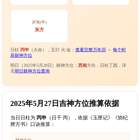
岁煞(年)
东方
日柱
丙申
（火命），五行 火/金；
查看完整万年历
＞
每个时
辰财神方位
明日（2025年5月28日）财神方位：
西南
方向，日柱丁酉，详
见
明日财神方位查询
2025年5月27日吉神方位推算依据
当日日柱为
丙申
（日干 丙），依据《玉匣记》《协纪
辨方书》口诀推算：