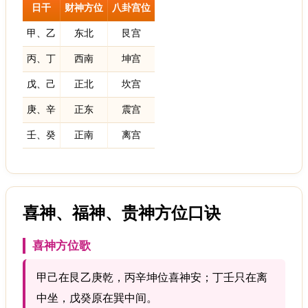
日干
财神方位
八卦宫位
甲、乙
东北
艮宫
丙、丁
西南
坤宫
戊、己
正北
坎宫
庚、辛
正东
震宫
壬、癸
正南
离宫
喜神、福神、贵神方位口诀
喜神方位歌
甲己在艮乙庚乾，丙辛坤位喜神安；丁壬只在离
中坐，戊癸原在巽中间。