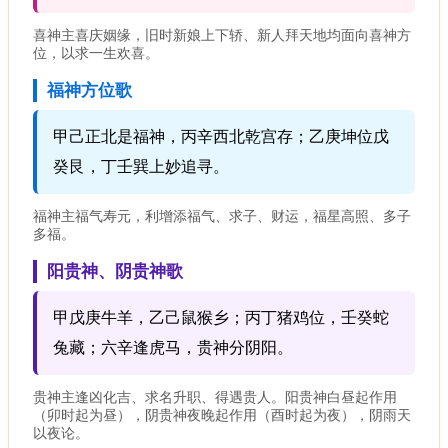
喜神主喜庆姻缘，旧时新娘上下轿、新人拜天地均面向喜神方
位，以求一生欢喜。
福神方位歌
甲己正北是福神，丙辛西北乾宫存；乙庚坤位戊
癸艮，丁壬巽上妙追寻。
福神主福气寿元，利增添福气、求子、财运，福星高照、多子
多福。
阳贵神、阴贵神歌
甲戊庚牛羊，乙己鼠猴乡；丙丁猪鸡位，壬癸蛇
兔藏；六辛逢虎马，贵神分阴阳。
贵神主逢凶化吉、求名升职、得遇贵人。阳贵神白昼起作用
（卯时起为昼），阴贵神夜晚起作用（酉时起为夜），阴雨天
以夜论。