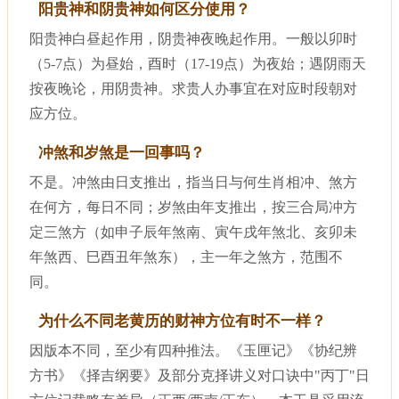
阳贵神和阴贵神如何区分使用？
阳贵神白昼起作用，阴贵神夜晚起作用。一般以卯时
（5-7点）为昼始，酉时（17-19点）为夜始；遇阴雨天
按夜晚论，用阴贵神。求贵人办事宜在对应时段朝对
应方位。
冲煞和岁煞是一回事吗？
不是。冲煞由日支推出，指当日与何生肖相冲、煞方
在何方，每日不同；岁煞由年支推出，按三合局冲方
定三煞方（如申子辰年煞南、寅午戌年煞北、亥卯未
年煞西、巳酉丑年煞东），主一年之煞方，范围不
同。
为什么不同老黄历的财神方位有时不一样？
因版本不同，至少有四种推法。《玉匣记》《协纪辨
方书》《择吉纲要》及部分克择讲义对口诀中"丙丁"日