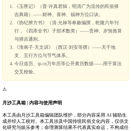
《玉匣记》（晋·许真君辑，明清广为流传的民俗择
吉典籍）——财神、喜神、福神方位口诀。
《协纪辨方书》（清·允禄等奉敕编撰，乾隆六年刊
行，《四库全书》子部术数类）——贵神、岁煞推算
与择吉通则。
《淮南子·天文训》（西汉·刘安等撰）——天干地
支、五行方位与节气体系。
今日道历、ip.cn万年历等公开黄历数据——用于算法
交叉校验。
⚠️
月沙工具箱 | 内容与使用声明
本工具由月沙工具箱编辑团队维护，部分内容采用 AI 辅助生
成并经人工校对。本工具涉及中国传统民俗文化内容，仅供文
化研究与娱乐参考；命理测算结果不代表真实命运，不构成任