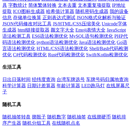
具
字数统计
简体繁体转换
文本去重
文本重复项提取
IP地址
提取
ICO图标生成器
哈希值计算器
随机密码生成器
我的设备
信息
存储单位换算
正则表达式测试
JSON格式化解析与验证
JSON代码修改对比工具
JS/HTML/CSS压缩美化
Unicode字体
生成器
html链接提取器
颜文字大全
Emoji表情大全
JavaScript
语法检测工具
ES6语法检测优化
MySQL语句检测优化
PHP代
码语法检测优化
python语法检测优化
Java语法检测优化
Go语
言语法检测优化
HTML/CSS语法检测优化
Shell/Bash代码检测
优化
C#代码检测优化
Rust代码检测优化
Swift/Kotlin检测优化
生活工具
日出日落时间
经纬度查询
台湾车牌选号
车牌号码归属地查询
科学计算器
日期计差算器
年龄计算器
LED跑马灯
在线屏幕尺
子
随机工具
随机抽签转盘
掷骰子
随机数字
随机抽签
在线掷硬币
随机排
序产生器
随机分组工具
在线随机点名