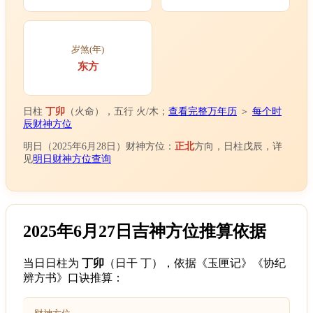
岁煞(年)
东方
日柱
丁卯
（火命），五行 火/木；
查看完整万年历
＞
每个时
辰财神方位
明日（2025年6月28日）财神方位：
正北
方向，日柱戊辰，详
见
明日财神方位查询
2025年6月27日吉神方位推算依据
当日日柱为
丁卯
（日干 丁），依据《玉匣记》《协纪
辨方书》口诀推算：