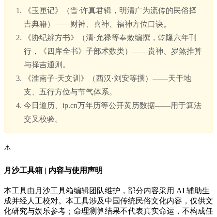
《玉匣记》（晋·许真君辑，明清广为流传的民俗择
吉典籍）——财神、喜神、福神方位口诀。
《协纪辨方书》（清·允禄等奉敕编撰，乾隆六年刊
行，《四库全书》子部术数类）——贵神、岁煞推算
与择吉通则。
《淮南子·天文训》（西汉·刘安等撰）——天干地
支、五行方位与节气体系。
今日道历、ip.cn万年历等公开黄历数据——用于算法
交叉校验。
⚠️
月沙工具箱 | 内容与使用声明
本工具由月沙工具箱编辑团队维护，部分内容采用 AI 辅助生
成并经人工校对。本工具涉及中国传统民俗文化内容，仅供文
化研究与娱乐参考；命理测算结果不代表真实命运，不构成任