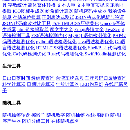
具
字数统计
简体繁体转换
文本去重
文本重复项提取
IP地址
提取
ICO图标生成器
哈希值计算器
随机密码生成器
我的设备
信息
存储单位换算
正则表达式测试
JSON格式化解析与验证
JSON代码修改对比工具
JS/HTML/CSS压缩美化
Unicode字体
生成器
html链接提取器
颜文字大全
Emoji表情大全
JavaScript
语法检测工具
ES6语法检测优化
MySQL语句检测优化
PHP代
码语法检测优化
python语法检测优化
Java语法检测优化
Go语
言语法检测优化
HTML/CSS语法检测优化
Shell/Bash代码检测
优化
C#代码检测优化
Rust代码检测优化
Swift/Kotlin检测优化
生活工具
日出日落时间
经纬度查询
台湾车牌选号
车牌号码归属地查询
科学计算器
日期计差算器
年龄计算器
LED跑马灯
在线屏幕尺
子
随机工具
随机抽签转盘
掷骰子
随机数字
随机抽签
在线掷硬币
随机排
序产生器
随机分组工具
在线随机点名