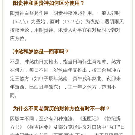
阳贵神和阴贵神如何区分使用？
阳贵神白昼起作用，阴贵神夜晚起作用。一般以卯时
（5-7点）为昼始，酉时（17-19点）为夜始；遇阴雨天
按夜晚论，用阴贵神。求贵人办事宜在对应时段朝对
应方位。
冲煞和岁煞是一回事吗？
不是。冲煞由日支推出，指当日与何生肖相冲、煞方
在何方，每日不同；岁煞由年支推出，按三合局冲方
定三煞方（如申子辰年煞南、寅午戌年煞北、亥卯未
年煞西、巳酉丑年煞东），主一年之煞方，范围不
同。
为什么不同老黄历的财神方位有时不一样？
因版本不同，至少有四种推法。《玉匣记》《协纪辨
方书》《择吉纲要》及部分克择讲义对口诀中"丙丁"日