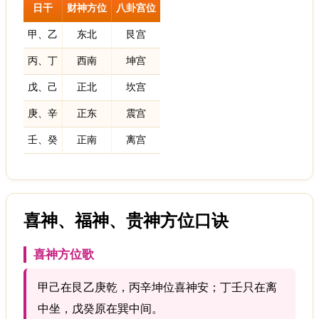
日干
财神方位
八卦宫位
甲、乙
东北
艮宫
丙、丁
西南
坤宫
戊、己
正北
坎宫
庚、辛
正东
震宫
壬、癸
正南
离宫
喜神、福神、贵神方位口诀
喜神方位歌
甲己在艮乙庚乾，丙辛坤位喜神安；丁壬只在离
中坐，戊癸原在巽中间。