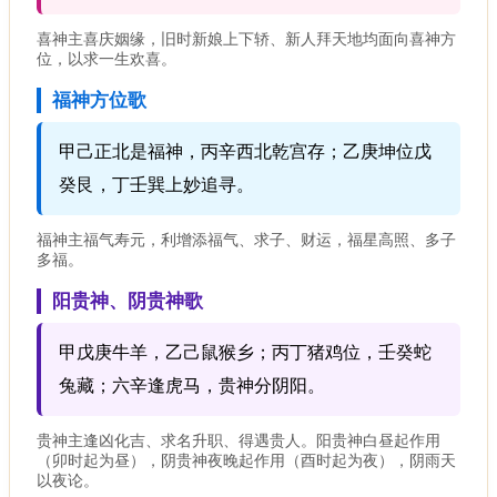
喜神主喜庆姻缘，旧时新娘上下轿、新人拜天地均面向喜神方
位，以求一生欢喜。
福神方位歌
甲己正北是福神，丙辛西北乾宫存；乙庚坤位戊
癸艮，丁壬巽上妙追寻。
福神主福气寿元，利增添福气、求子、财运，福星高照、多子
多福。
阳贵神、阴贵神歌
甲戊庚牛羊，乙己鼠猴乡；丙丁猪鸡位，壬癸蛇
兔藏；六辛逢虎马，贵神分阴阳。
贵神主逢凶化吉、求名升职、得遇贵人。阳贵神白昼起作用
（卯时起为昼），阴贵神夜晚起作用（酉时起为夜），阴雨天
以夜论。