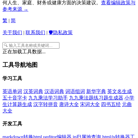
何人生、家庭、财务或健康方面的决策建议。
查看编辑政策与
参考来源 →
繁
|
简
关于我们
|
联系我们
|
🛡️隐私政策
正在加载工具数据...
工具导航地图
学习工具
英语单词
汉英词典
汉语词典
词语组词
新华字典
英文名生成
五十音字卡
九九乘法学习助手
九九乘法题练习题生成器
小学
生计算题生成
汉字转拼音
唐诗大全
宋词大全
四书五经
元曲
大全
开发工具
markdown转换html
ueditor编辑器
ip归属地查询
html/js转换器工