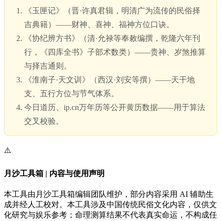
《玉匣记》（晋·许真君辑，明清广为流传的民俗择
吉典籍）——财神、喜神、福神方位口诀。
《协纪辨方书》（清·允禄等奉敕编撰，乾隆六年刊
行，《四库全书》子部术数类）——贵神、岁煞推算
与择吉通则。
《淮南子·天文训》（西汉·刘安等撰）——天干地
支、五行方位与节气体系。
今日道历、ip.cn万年历等公开黄历数据——用于算法
交叉校验。
⚠️
月沙工具箱 | 内容与使用声明
本工具由月沙工具箱编辑团队维护，部分内容采用 AI 辅助生
成并经人工校对。本工具涉及中国传统民俗文化内容，仅供文
化研究与娱乐参考；命理测算结果不代表真实命运，不构成任