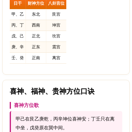
日干
财神方位
八卦宫位
甲、乙
东北
艮宫
丙、丁
西南
坤宫
戊、己
正北
坎宫
庚、辛
正东
震宫
壬、癸
正南
离宫
喜神、福神、贵神方位口诀
喜神方位歌
甲己在艮乙庚乾，丙辛坤位喜神安；丁壬只在离
中坐，戊癸原在巽中间。