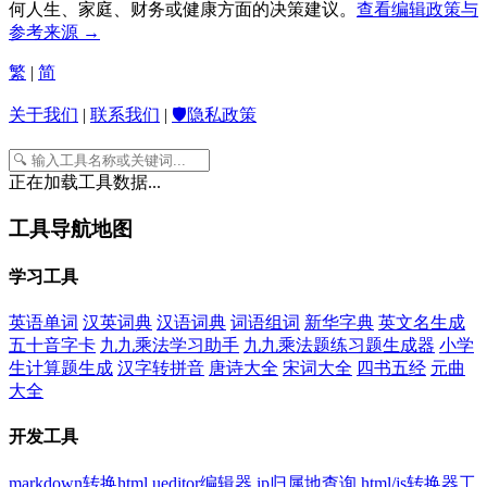
何人生、家庭、财务或健康方面的决策建议。
查看编辑政策与
参考来源 →
繁
|
简
关于我们
|
联系我们
|
🛡️隐私政策
正在加载工具数据...
工具导航地图
学习工具
英语单词
汉英词典
汉语词典
词语组词
新华字典
英文名生成
五十音字卡
九九乘法学习助手
九九乘法题练习题生成器
小学
生计算题生成
汉字转拼音
唐诗大全
宋词大全
四书五经
元曲
大全
开发工具
markdown转换html
ueditor编辑器
ip归属地查询
html/js转换器工