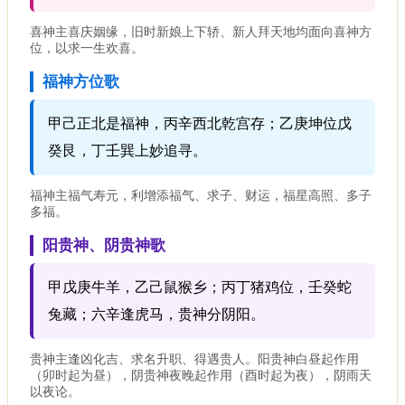
喜神主喜庆姻缘，旧时新娘上下轿、新人拜天地均面向喜神方
位，以求一生欢喜。
福神方位歌
甲己正北是福神，丙辛西北乾宫存；乙庚坤位戊
癸艮，丁壬巽上妙追寻。
福神主福气寿元，利增添福气、求子、财运，福星高照、多子
多福。
阳贵神、阴贵神歌
甲戊庚牛羊，乙己鼠猴乡；丙丁猪鸡位，壬癸蛇
兔藏；六辛逢虎马，贵神分阴阳。
贵神主逢凶化吉、求名升职、得遇贵人。阳贵神白昼起作用
（卯时起为昼），阴贵神夜晚起作用（酉时起为夜），阴雨天
以夜论。