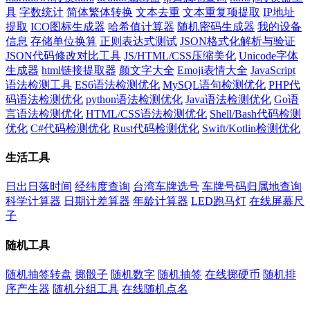
具
字数统计
简体繁体转换
文本去重
文本重复项提取
IP地址
提取
ICO图标生成器
哈希值计算器
随机密码生成器
我的设备
信息
存储单位换算
正则表达式测试
JSON格式化解析与验证
JSON代码修改对比工具
JS/HTML/CSS压缩美化
Unicode字体
生成器
html链接提取器
颜文字大全
Emoji表情大全
JavaScript
语法检测工具
ES6语法检测优化
MySQL语句检测优化
PHP代
码语法检测优化
python语法检测优化
Java语法检测优化
Go语
言语法检测优化
HTML/CSS语法检测优化
Shell/Bash代码检测
优化
C#代码检测优化
Rust代码检测优化
Swift/Kotlin检测优化
生活工具
日出日落时间
经纬度查询
台湾车牌选号
车牌号码归属地查询
科学计算器
日期计差算器
年龄计算器
LED跑马灯
在线屏幕尺
子
随机工具
随机抽签转盘
掷骰子
随机数字
随机抽签
在线掷硬币
随机排
序产生器
随机分组工具
在线随机点名