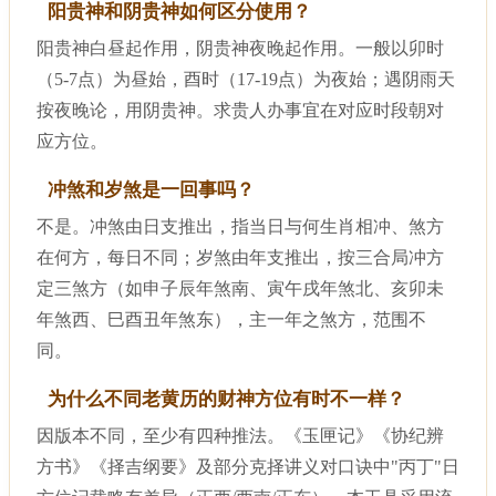
阳贵神和阴贵神如何区分使用？
阳贵神白昼起作用，阴贵神夜晚起作用。一般以卯时
（5-7点）为昼始，酉时（17-19点）为夜始；遇阴雨天
按夜晚论，用阴贵神。求贵人办事宜在对应时段朝对
应方位。
冲煞和岁煞是一回事吗？
不是。冲煞由日支推出，指当日与何生肖相冲、煞方
在何方，每日不同；岁煞由年支推出，按三合局冲方
定三煞方（如申子辰年煞南、寅午戌年煞北、亥卯未
年煞西、巳酉丑年煞东），主一年之煞方，范围不
同。
为什么不同老黄历的财神方位有时不一样？
因版本不同，至少有四种推法。《玉匣记》《协纪辨
方书》《择吉纲要》及部分克择讲义对口诀中"丙丁"日