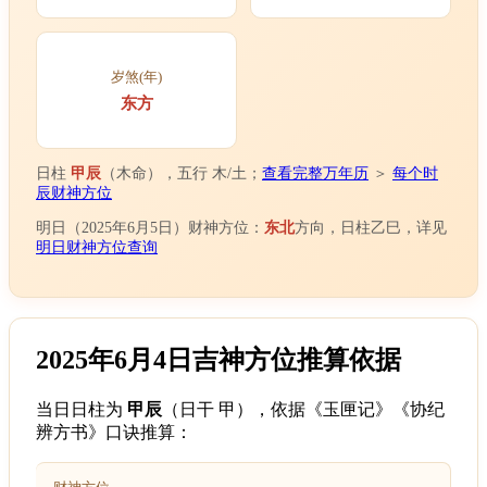
岁煞(年)
东方
日柱
甲辰
（木命），五行 木/土；
查看完整万年历
＞
每个时
辰财神方位
明日（2025年6月5日）财神方位：
东北
方向，日柱乙巳，详见
明日财神方位查询
2025年6月4日吉神方位推算依据
当日日柱为
甲辰
（日干 甲），依据《玉匣记》《协纪
辨方书》口诀推算：