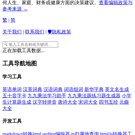
何人生、家庭、财务或健康方面的决策建议。
查看编辑政策与
参考来源 →
繁
|
简
关于我们
|
联系我们
|
🛡️隐私政策
正在加载工具数据...
工具导航地图
学习工具
英语单词
汉英词典
汉语词典
词语组词
新华字典
英文名生成
五十音字卡
九九乘法学习助手
九九乘法题练习题生成器
小学
生计算题生成
汉字转拼音
唐诗大全
宋词大全
四书五经
元曲
大全
开发工具
markdown转换html
ueditor编辑器
ip归属地查询
html/js转换器工