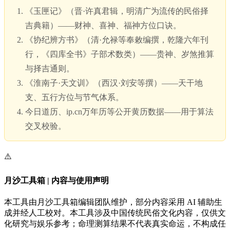
《玉匣记》（晋·许真君辑，明清广为流传的民俗择
吉典籍）——财神、喜神、福神方位口诀。
《协纪辨方书》（清·允禄等奉敕编撰，乾隆六年刊
行，《四库全书》子部术数类）——贵神、岁煞推算
与择吉通则。
《淮南子·天文训》（西汉·刘安等撰）——天干地
支、五行方位与节气体系。
今日道历、ip.cn万年历等公开黄历数据——用于算法
交叉校验。
⚠️
月沙工具箱 | 内容与使用声明
本工具由月沙工具箱编辑团队维护，部分内容采用 AI 辅助生
成并经人工校对。本工具涉及中国传统民俗文化内容，仅供文
化研究与娱乐参考；命理测算结果不代表真实命运，不构成任