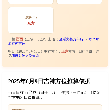
岁煞(年)
东方
日柱
己酉
（土命），五行 土/金；
查看完整万年历
＞
每个时
辰财神方位
明日（2025年6月10日）财神方位：
正东
方向，日柱庚戌，详
见
明日财神方位查询
2025年6月9日吉神方位推算依据
当日日柱为
己酉
（日干 己），依据《玉匣记》《协纪
辨方书》口诀推算：