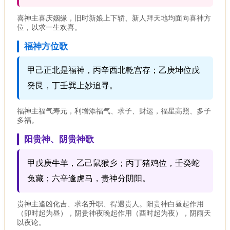
喜神主喜庆姻缘，旧时新娘上下轿、新人拜天地均面向喜神方
位，以求一生欢喜。
福神方位歌
甲己正北是福神，丙辛西北乾宫存；乙庚坤位戊
癸艮，丁壬巽上妙追寻。
福神主福气寿元，利增添福气、求子、财运，福星高照、多子
多福。
阳贵神、阴贵神歌
甲戊庚牛羊，乙己鼠猴乡；丙丁猪鸡位，壬癸蛇
兔藏；六辛逢虎马，贵神分阴阳。
贵神主逢凶化吉、求名升职、得遇贵人。阳贵神白昼起作用
（卯时起为昼），阴贵神夜晚起作用（酉时起为夜），阴雨天
以夜论。