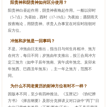
阳贵神和阴贵神如何区分使用？
阳贵神白昼起作用，阴贵神夜晚起作用。一般以卯时
（5-7点）为昼始，酉时（17-19点）为夜始；遇阴雨天
按夜晚论，用阴贵神。求贵人办事宜在对应时段朝对
应方位。
冲煞和岁煞是一回事吗？
不是。冲煞由日支推出，指当日与何生肖相冲、煞方
在何方，每日不同；岁煞由年支推出，按三合局冲方
定三煞方（如申子辰年煞南、寅午戌年煞北、亥卯未
年煞西、巳酉丑年煞东），主一年之煞方，范围不
同。
为什么不同老黄历的财神方位有时不一样？
因版本不同，至少有四种推法。《玉匣记》《协纪辨
方书》《择吉纲要》及部分克择讲义对口诀中"丙丁"日