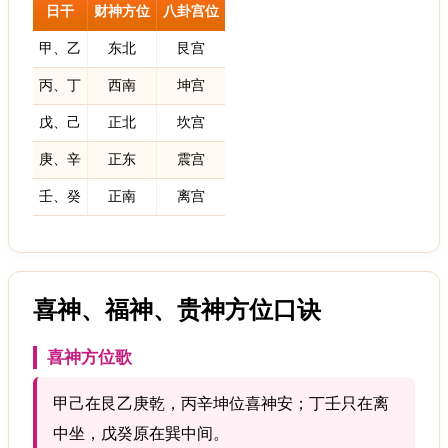
日干
财神方位
八卦宫位
甲、乙
东北
艮宫
丙、丁
西南
坤宫
戊、己
正北
坎宫
庚、辛
正东
震宫
壬、癸
正南
离宫
喜神、福神、贵神方位口诀
喜神方位歌
甲己在艮乙庚乾，丙辛坤位喜神安；丁壬只在离
中坐，戊癸原在巽中间。