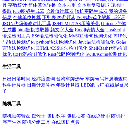
具
字数统计
简体繁体转换
文本去重
文本重复项提取
IP地址
提取
ICO图标生成器
哈希值计算器
随机密码生成器
我的设备
信息
存储单位换算
正则表达式测试
JSON格式化解析与验证
JSON代码修改对比工具
JS/HTML/CSS压缩美化
Unicode字体
生成器
html链接提取器
颜文字大全
Emoji表情大全
JavaScript
语法检测工具
ES6语法检测优化
MySQL语句检测优化
PHP代
码语法检测优化
python语法检测优化
Java语法检测优化
Go语
言语法检测优化
HTML/CSS语法检测优化
Shell/Bash代码检测
优化
C#代码检测优化
Rust代码检测优化
Swift/Kotlin检测优化
生活工具
日出日落时间
经纬度查询
台湾车牌选号
车牌号码归属地查询
科学计算器
日期计差算器
年龄计算器
LED跑马灯
在线屏幕尺
子
随机工具
随机抽签转盘
掷骰子
随机数字
随机抽签
在线掷硬币
随机排
序产生器
随机分组工具
在线随机点名