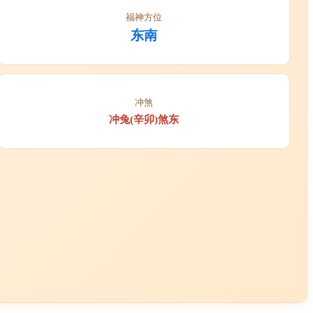
福神方位
东南
冲煞
冲兔(辛卯)煞东