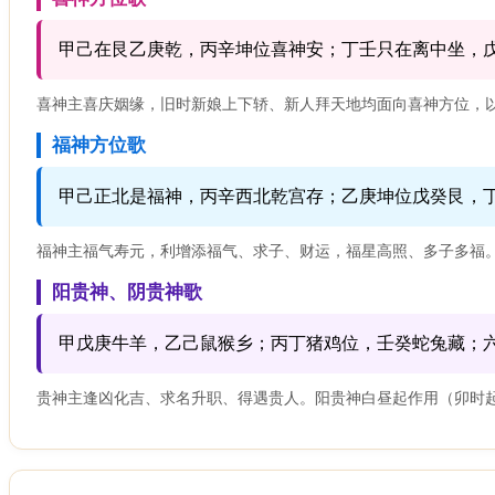
甲己在艮乙庚乾，丙辛坤位喜神安；丁壬只在离中坐，
喜神主喜庆姻缘，旧时新娘上下轿、新人拜天地均面向喜神方位，
福神方位歌
甲己正北是福神，丙辛西北乾宫存；乙庚坤位戊癸艮，
福神主福气寿元，利增添福气、求子、财运，福星高照、多子多福
阳贵神、阴贵神歌
甲戊庚牛羊，乙己鼠猴乡；丙丁猪鸡位，壬癸蛇兔藏；
贵神主逢凶化吉、求名升职、得遇贵人。阳贵神白昼起作用（卯时