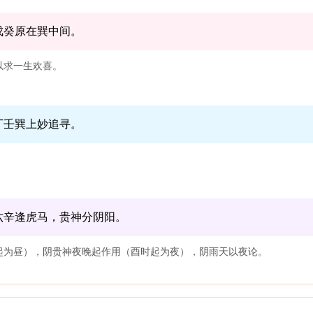
戊癸原在巽中间。
以求一生欢喜。
丁壬巽上妙追寻。
。
六辛逢虎马，贵神分阴阳。
起为昼），阴贵神夜晚起作用（酉时起为夜），阴雨天以夜论。