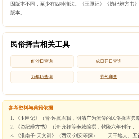
因版本不同，至少有四种推法。《玉匣记》《协纪辨方书》
版本。
民俗择吉相关工具
红沙日查询
成日开日查询
万年历查询
节气详查
参考资料与典籍依据
《玉匣记》（晋·许真君辑，明清广为流传的民俗择吉典
《协纪辨方书》（清·允禄等奉敕编撰，乾隆六年刊行，
《淮南子·天文训》（西汉·刘安等撰）——天干地支、