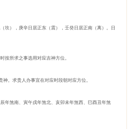
北（坎），庚辛日居正东（震），壬癸日居正南（离）。日
吉时按所求之事选用对应吉神方位。
阴贵神。求贵人办事宜在对应时段朝对应方位。
子辰年煞南、寅午戌年煞北、亥卯未年煞西、巳酉丑年煞