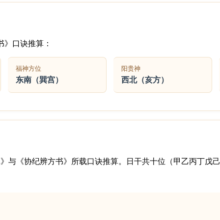
书》口诀推算：
福神方位
阳贵神
东南（巽宫）
西北（亥方）
记》与《协纪辨方书》所载口诀推算。日干共十位（甲乙丙丁戊