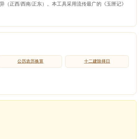
异（正西/西南/正东）。本工具采用流传最广的《玉匣记》
公历农历换算
十二建除择日