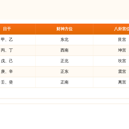
日干
财神方位
八卦宫
甲、乙
东北
艮宫
丙、丁
西南
坤宫
戊、己
正北
坎宫
庚、辛
正东
震宫
壬、癸
正南
离宫