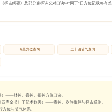
《择吉纲要》及部分克择讲义对口诀中"丙丁"日方位记载略有差
飞星方位查询
二十四节气查询
籍）——财神、喜神、福神方位口诀。
《四库全书》子部术数类）——贵神、岁煞推算与择吉通则。
五行方位与节气体系。