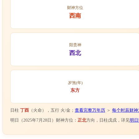
财神方位
西南
阳贵神
西北
岁煞(年)
东方
日柱
丁酉
（火命），五行 火/金；
查看完整万年历
＞
每个时辰财神
明日（2025年7月28日）财神方位：
正北
方向，日柱戊戌，详见
明日