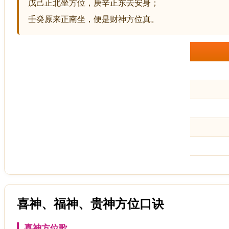
戊己正北坐方位，庚辛正东去安身；
壬癸原来正南坐，便是财神方位真。
喜神、福神、贵神方位口诀
喜神方位歌