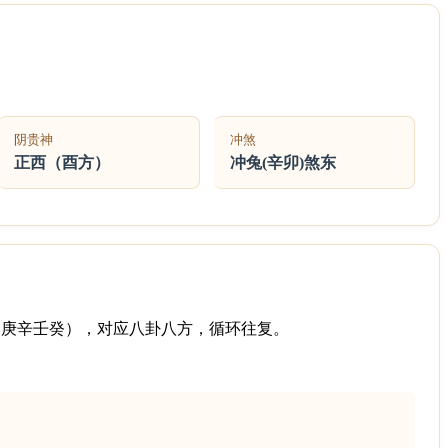
阴贵神
冲煞
正西（酉方）
冲兔(辛卯)煞东
己庚辛壬癸），对应八卦八方，循环往复。