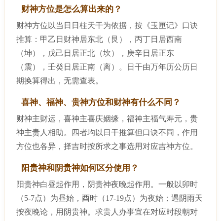
财神方位是怎么算出来的？
财神方位以当日日柱天干为依据，按《玉匣记》口诀
推算：甲乙日财神居东北（艮），丙丁日居西南
（坤），戊己日居正北（坎），庚辛日居正东
（震），壬癸日居正南（离）。日干由万年历公历日
期换算得出，无需查表。
喜神、福神、贵神方位和财神有什么不同？
财神主财运，喜神主喜庆姻缘，福神主福气寿元，贵
神主贵人相助。四者均以日干推算但口诀不同，作用
方位也各异，择吉时按所求之事选用对应吉神方位。
阳贵神和阴贵神如何区分使用？
阳贵神白昼起作用，阴贵神夜晚起作用。一般以卯时
（5-7点）为昼始，酉时（17-19点）为夜始；遇阴雨天
按夜晚论，用阴贵神。求贵人办事宜在对应时段朝对