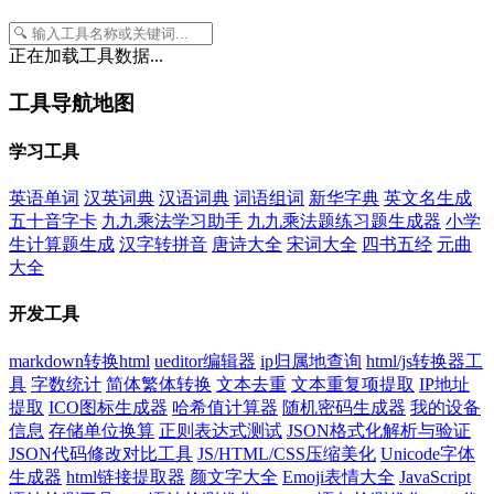
正在加载工具数据...
工具导航地图
学习工具
英语单词
汉英词典
汉语词典
词语组词
新华字典
英文名生成
五十音字卡
九九乘法学习助手
九九乘法题练习题生成器
小学
生计算题生成
汉字转拼音
唐诗大全
宋词大全
四书五经
元曲
大全
开发工具
markdown转换html
ueditor编辑器
ip归属地查询
html/js转换器工
具
字数统计
简体繁体转换
文本去重
文本重复项提取
IP地址
提取
ICO图标生成器
哈希值计算器
随机密码生成器
我的设备
信息
存储单位换算
正则表达式测试
JSON格式化解析与验证
JSON代码修改对比工具
JS/HTML/CSS压缩美化
Unicode字体
生成器
html链接提取器
颜文字大全
Emoji表情大全
JavaScript