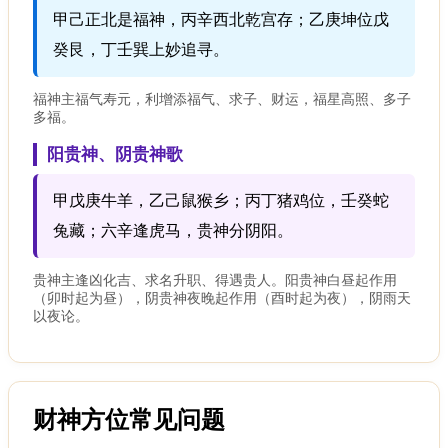
甲己正北是福神，丙辛西北乾宫存；乙庚坤位戊
癸艮，丁壬巽上妙追寻。
福神主福气寿元，利增添福气、求子、财运，福星高照、多子
多福。
阳贵神、阴贵神歌
甲戊庚牛羊，乙己鼠猴乡；丙丁猪鸡位，壬癸蛇
兔藏；六辛逢虎马，贵神分阴阳。
贵神主逢凶化吉、求名升职、得遇贵人。阳贵神白昼起作用
（卯时起为昼），阴贵神夜晚起作用（酉时起为夜），阴雨天
以夜论。
财神方位常见问题