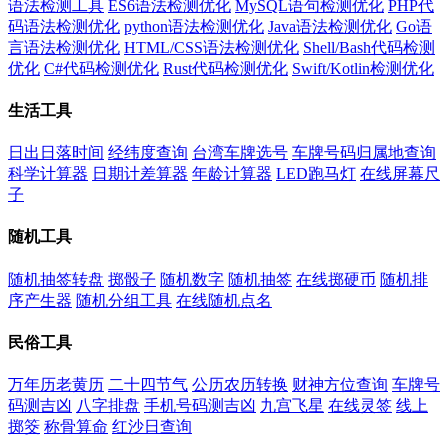
语法检测工具
ES6语法检测优化
MySQL语句检测优化
PHP代
码语法检测优化
python语法检测优化
Java语法检测优化
Go语
言语法检测优化
HTML/CSS语法检测优化
Shell/Bash代码检测
优化
C#代码检测优化
Rust代码检测优化
Swift/Kotlin检测优化
生活工具
日出日落时间
经纬度查询
台湾车牌选号
车牌号码归属地查询
科学计算器
日期计差算器
年龄计算器
LED跑马灯
在线屏幕尺
子
随机工具
随机抽签转盘
掷骰子
随机数字
随机抽签
在线掷硬币
随机排
序产生器
随机分组工具
在线随机点名
民俗工具
万年历老黄历
二十四节气
公历农历转换
财神方位查询
车牌号
码测吉凶
八字排盘
手机号码测吉凶
九宫飞星
在线灵签
线上
掷筊
称骨算命
红沙日查询