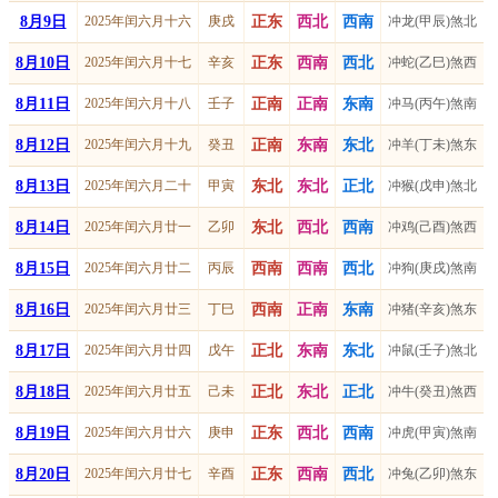
8月9日
2025年闰六月十六
庚戌
正东
西北
西南
冲龙(甲辰)煞北
8月10日
2025年闰六月十七
辛亥
正东
西南
西北
冲蛇(乙巳)煞西
8月11日
2025年闰六月十八
壬子
正南
正南
东南
冲马(丙午)煞南
8月12日
2025年闰六月十九
癸丑
正南
东南
东北
冲羊(丁未)煞东
8月13日
2025年闰六月二十
甲寅
东北
东北
正北
冲猴(戊申)煞北
8月14日
2025年闰六月廿一
乙卯
东北
西北
西南
冲鸡(己酉)煞西
8月15日
2025年闰六月廿二
丙辰
西南
西南
西北
冲狗(庚戌)煞南
8月16日
2025年闰六月廿三
丁巳
西南
正南
东南
冲猪(辛亥)煞东
8月17日
2025年闰六月廿四
戊午
正北
东南
东北
冲鼠(壬子)煞北
8月18日
2025年闰六月廿五
己未
正北
东北
正北
冲牛(癸丑)煞西
8月19日
2025年闰六月廿六
庚申
正东
西北
西南
冲虎(甲寅)煞南
8月20日
2025年闰六月廿七
辛酉
正东
西南
西北
冲兔(乙卯)煞东