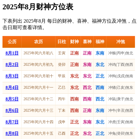
2025年8月财神方位表
下表列出 2025年8月 每日的财神、喜神、福神方位及冲煞，点
击日期可查看详情。
公历
农历
日柱
财神
喜神
福神
冲煞
8月1日
2025年闰六月初八
壬寅
正南
正南
东南
冲猴(丙申)煞北
8月2日
2025年闰六月初九
癸卯
正南
东南
东北
冲鸡(丁酉)煞西
8月3日
2025年闰六月初十
甲辰
东北
东北
正北
冲狗(戊戌)煞南
8月4日
2025年闰六月十一
乙巳
东北
西北
西南
冲猪(己亥)煞东
8月5日
2025年闰六月十二
丙午
西南
西南
西北
冲鼠(庚子)煞北
8月6日
2025年闰六月十三
丁未
西南
正南
东南
冲牛(辛丑)煞西
8月7日
2025年闰六月十四
戊申
正北
东南
东北
冲虎(壬寅)煞南
8月8日
2025年闰六月十五
己酉
正北
东北
正北
冲兔(癸卯)煞东