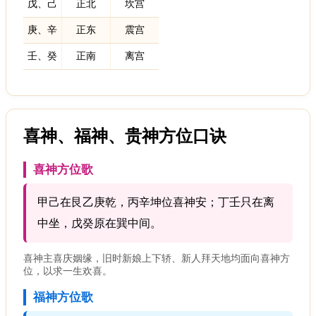
戊、己
正北
坎宫
庚、辛
正东
震宫
壬、癸
正南
离宫
喜神、福神、贵神方位口诀
喜神方位歌
甲己在艮乙庚乾，丙辛坤位喜神安；丁壬只在离
中坐，戊癸原在巽中间。
喜神主喜庆姻缘，旧时新娘上下轿、新人拜天地均面向喜神方
位，以求一生欢喜。
福神方位歌