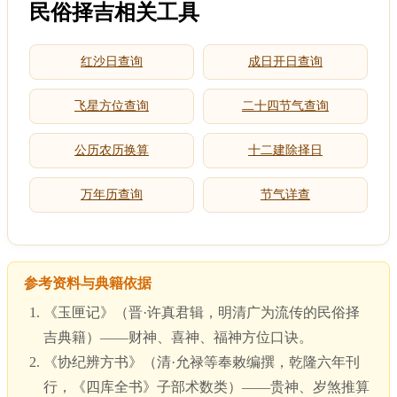
民俗择吉相关工具
红沙日查询
成日开日查询
飞星方位查询
二十四节气查询
公历农历换算
十二建除择日
万年历查询
节气详查
参考资料与典籍依据
《玉匣记》（晋·许真君辑，明清广为流传的民俗择
吉典籍）——财神、喜神、福神方位口诀。
《协纪辨方书》（清·允禄等奉敕编撰，乾隆六年刊
行，《四库全书》子部术数类）——贵神、岁煞推算