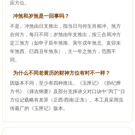
应方位。
冲煞和岁煞是一回事吗？
不是。冲煞由日支推出，指当日与何生肖相冲、煞方
在何方，每日不同；岁煞由年支推出，按三合局冲方
定三煞方（如申子辰年煞南、寅午戌年煞北、亥卯未
年煞西、巳酉丑年煞东），主一年之煞方，范围不
同。
为什么不同老黄历的财神方位有时不一样？
因版本不同，至少有四种推法。《玉匣记》《协纪辨
方书》《择吉纲要》及部分克择讲义对口诀中"丙丁"日
方位记载略有差异（正西/西南/正东）。本工具采用流
传最广的《玉匣记》版本。